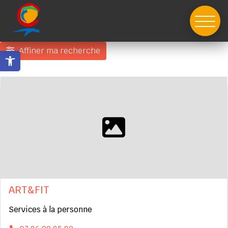
Skip
to
content
Affiner ma recherche
Ouvrir la barre d’outils
ART&FIT
Services à la personne