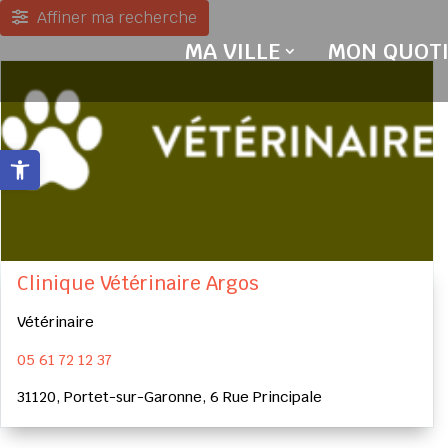
Skip
Affiner ma recherche
to
MA VILLE
MON QUOTI
content
Ouvrir la barre d’outils
Clinique Vétérinaire Argos
Vétérinaire
05 61 72 12 37
31120, Portet-sur-Garonne, 6 Rue Principale