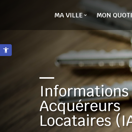
Skip
to
MA VILLE
MON QUOTI
content
Ouvrir la barre d’outils
Informations
Acquéreurs
Locataires (I