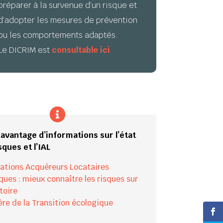
préparer à la survenue d’un risque et
d’adopter les mesures de prévention
ou les comportements adaptés.
Le DICRIM est
consultable ici
avantage d’informations sur l’état
sques et l’IAL
ations Acquéreurs Locataires
ques : mieux connaître les risques sur
itoire
ère de la Transition écologique