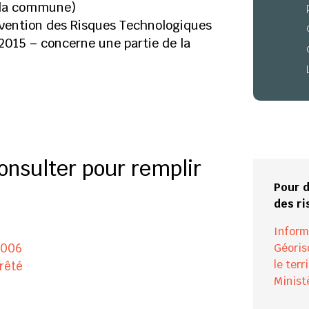
 la commune)
évention des Risques Technologiques
 2015 – concerne une partie de la
nsulter pour remplir
Pour d
des ri
Inform
2006
Géoris
le terr
rêté
Minist