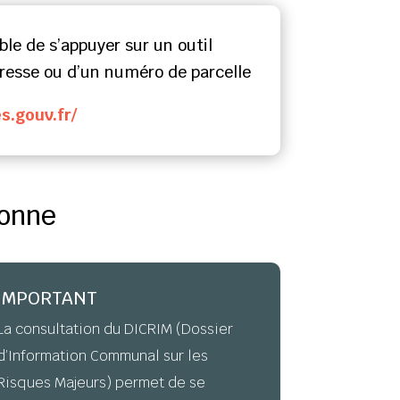
ible de s’appuyer sur un outil
resse ou d’un numéro de parcelle
es.gouv.fr/
ronne
IMPORTANT
La consultation du DICRIM (Dossier
d’Information Communal sur les
Risques Majeurs) permet de se