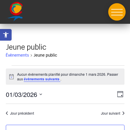
Skip
to
content
Ouvrir la barre d’outils
Jeune public
Évènements
Jeune public
Évènements
for
Aucun évènements planifié pour dimanche 1 mars 2026. Passer
Notice
aux
évènements suivants
.
dimanche
1
Nav
Nav
01/03/2026
Jour
mars
de
par
Sélectionnez
vue
2026
con
Év
une
Jour précédent
Jour suivant
date.